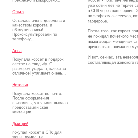
прекрасно и комфортно...
Корсет - поистине легенда
уже сотни лет не теряет с
в СПб через наш сервис. 
Ольга
по эффекту аксессуар, к
Осталась очень довольна и
гардеробе.
качеством корсета, и
обслуживанием!
После того, как корсет по
Проконсультировали по
не покидал почетного мес
телефону,...
помогающая женщинам ста
приковывать внимание му
Анна
И вот, сейчас, эта неверо
Покупала корсет в подарок
составляющая женского га
сестре на свадьбу. С
размером угадала, качество
отличное! утягивает очень...
Наталья
Покупала корсет по почте.
После оформления
связались, уточнили, выслав
предоставили скан
квитанции...
Дмитрий
покупал корсет в СПб для
жены. думал, не