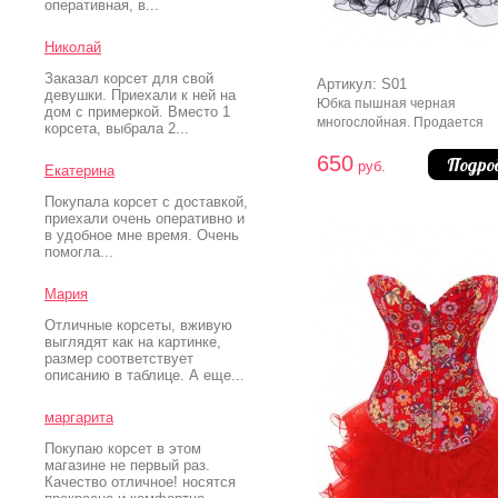
оперативная, в...
Николай
Заказал корсет для свой
Артикул: S01
девушки. Приехали к ней на
Юбка пышная черная
дом с примеркой. Вместо 1
многослойная. Продается
корсета, выбрала 2...
отдельно от корсета.
650
Подро
руб.
Екатерина
Покупала корсет с доставкой,
приехали очень оперативно и
в удобное мне время. Очень
помогла...
Мария
Отличные корсеты, вживую
выглядят как на картинке,
размер соответствует
описанию в таблице. А еще...
маргарита
Покупаю корсет в этом
магазине не первый раз.
Качество отличное! носятся