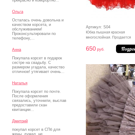
прекрасно и комфортно...
Ольга
Осталась очень довольна и
качеством корсета, и
Артикул: S04
обслуживанием!
Юбка пышная красная
Проконсультировали по
многослойная. Продается
телефону,...
отдельно от корсета.
650
Подро
руб.
Анна
Покупала корсет в подарок
сестре на свадьбу. С
размером угадала, качество
отличное! утягивает очень...
Наталья
Покупала корсет по почте.
После оформления
связались, уточнили, выслав
предоставили скан
квитанции...
Дмитрий
покупал корсет в СПб для
жены. думал, не