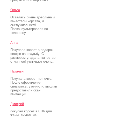
прекрасно и комфортно...
Ольга
Осталась очень довольна и
качеством корсета, и
обслуживанием!
Проконсультировали по
телефону,...
Анна
Покупала корсет в подарок
сестре на свадьбу. С
размером угадала, качество
отличное! утягивает очень...
Наталья
Покупала корсет по почте.
После оформления
связались, уточнили, выслав
предоставили скан
квитанции...
Дмитрий
покупал корсет в СПб для
жены. думал, не