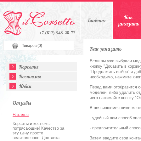
Как
Главная
заказать
+7 (812) 943-28-72
Товаров (
0
)
Как заказать
Если вы уже выбрали моде
Корсеты
кнопку "Добавить в корзи
"Продолжить выбор" и доба
Костюмы
необходимо, нажмите кноп
Юбки
Перед вами отобразится с
моделей, либо удалить от
чего нажимайте кнопку "О
Отзывы
В появившемся ниже меню
Наталья
- удобный вам способ опл
Корсеты и костюмы
- предпочтительный спосо
потрясающие! Качество за
эту цену просто
великолепное. Доставка
Затем введите свои конта