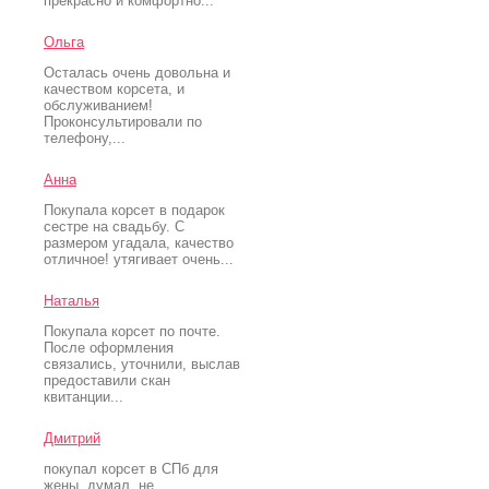
прекрасно и комфортно...
Ольга
Осталась очень довольна и
качеством корсета, и
обслуживанием!
Проконсультировали по
телефону,...
Анна
Покупала корсет в подарок
сестре на свадьбу. С
размером угадала, качество
отличное! утягивает очень...
Наталья
Покупала корсет по почте.
После оформления
связались, уточнили, выслав
предоставили скан
квитанции...
Дмитрий
покупал корсет в СПб для
жены. думал, не