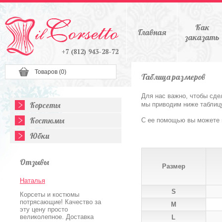
Как
Главная
заказать
+7 (812) 943-28-72
Товаров (
0
)
Таблица размеров
Для нас важно, чтобы сде
Корсеты
мы приводим ниже таблиц
Костюмы
С ее помощью вы можете 
Юбки
Отзывы
Размер
Наталья
S
Корсеты и костюмы
потрясающие! Качество за
M
эту цену просто
великолепное. Доставка
L