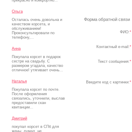
прекрасно и комфортно...
Ольга
Форма обратной связи
Осталась очень довольна и
качеством корсета, и
обслуживанием!
ФИО:
*
Проконсультировали по
телефону,...
Контактный e-mail:
*
Анна
Покупала корсет в подарок
сестре на свадьбу. С
Текст сообщения:
*
размером угадала, качество
отличное! утягивает очень...
Наталья
Введите код с картинки:
*
Покупала корсет по почте.
После оформления
связались, уточнили, выслав
предоставили скан
квитанции...
Дмитрий
покупал корсет в СПб для
жены. думал, не