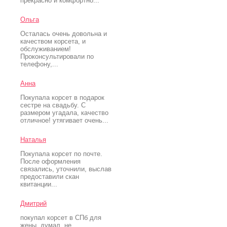
прекрасно и комфортно...
Ольга
Осталась очень довольна и
качеством корсета, и
обслуживанием!
Проконсультировали по
телефону,...
Анна
Покупала корсет в подарок
сестре на свадьбу. С
размером угадала, качество
отличное! утягивает очень...
Наталья
Покупала корсет по почте.
После оформления
связались, уточнили, выслав
предоставили скан
квитанции...
Дмитрий
покупал корсет в СПб для
жены. думал, не