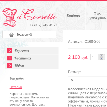
Как
Главная
заказать
+7 (812) 943-28-72
Товаров (
0
)
Артикул: IC168-S06
Корсеты
2 100
Костюмы
руб.
Юбки
Размер:
Отзывы
Наталья
Классическая модель к
синий цвет с перелива
Корсеты и костюмы
подобном ансамбле с 
потрясающие! Качество за
эту цену просто
эффектным, ярким и о
великолепное. Доставка
Плотная ткань корсета