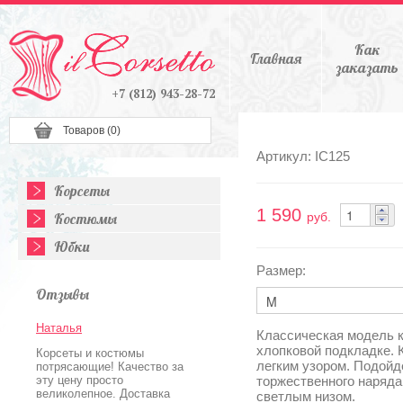
Как
Главная
заказать
+7 (812) 943-28-72
Товаров (
0
)
Артикул: IC125
Корсеты
1 590
Костюмы
руб.
Юбки
Размер:
Отзывы
Наталья
Классическая модель к
хлопковой подкладке. 
Корсеты и костюмы
легким узором. Подойд
потрясающие! Качество за
эту цену просто
торжественного наряда 
великолепное. Доставка
светлым низом.