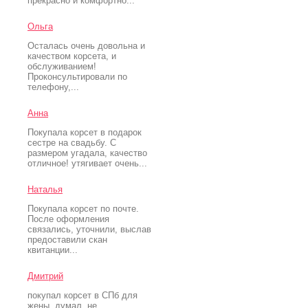
прекрасно и комфортно...
Ольга
Осталась очень довольна и
качеством корсета, и
обслуживанием!
Проконсультировали по
телефону,...
Анна
Покупала корсет в подарок
сестре на свадьбу. С
размером угадала, качество
отличное! утягивает очень...
Наталья
Покупала корсет по почте.
После оформления
связались, уточнили, выслав
предоставили скан
квитанции...
Дмитрий
покупал корсет в СПб для
жены. думал, не