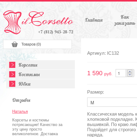
Как
Главная
заказать
+7 (812) 943-28-72
Товаров (
0
)
Артикул: IC132
Корсеты
1 590
Костюмы
руб.
Юбки
Размер:
Отзывы
Наталья
Классическая модель к
хлопковой подкладке. 
Корсеты и костюмы
вышивкой. По краю лиф
потрясающие! Качество за
эту цену просто
Подойдет для строгого
великолепное. Доставка
наряда.