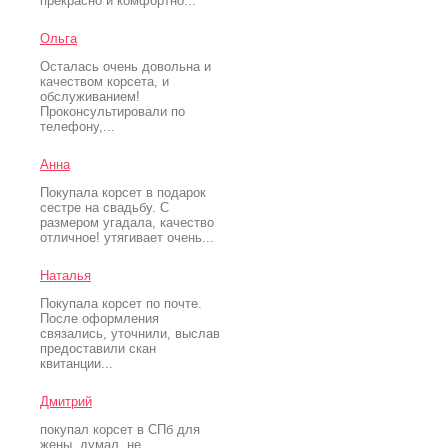
прекрасно и комфортно...
Ольга
Осталась очень довольна и
качеством корсета, и
обслуживанием!
Проконсультировали по
телефону,...
Анна
Покупала корсет в подарок
сестре на свадьбу. С
размером угадала, качество
отличное! утягивает очень...
Наталья
Покупала корсет по почте.
После оформления
связались, уточнили, выслав
предоставили скан
квитанции...
Дмитрий
покупал корсет в СПб для
жены. думал, не