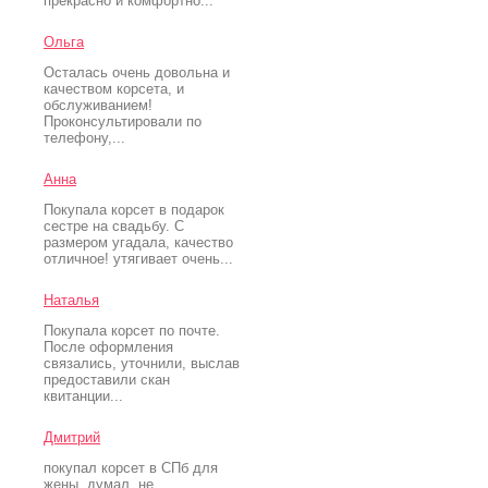
прекрасно и комфортно...
Ольга
Осталась очень довольна и
качеством корсета, и
обслуживанием!
Проконсультировали по
телефону,...
Анна
Покупала корсет в подарок
сестре на свадьбу. С
размером угадала, качество
отличное! утягивает очень...
Наталья
Покупала корсет по почте.
После оформления
связались, уточнили, выслав
предоставили скан
квитанции...
Дмитрий
покупал корсет в СПб для
жены. думал, не