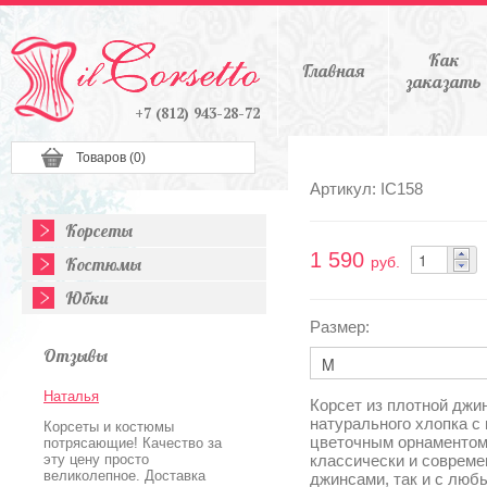
Как
Главная
заказать
+7 (812) 943-28-72
Товаров (
0
)
Артикул: IC158
Корсеты
1 590
Костюмы
руб.
Юбки
Размер:
Отзывы
Наталья
Корсет из плотной джи
натурального хлопка с
Корсеты и костюмы
цветочным орнаментом,
потрясающие! Качество за
эту цену просто
классически и совреме
великолепное. Доставка
джинсами, так и с люб