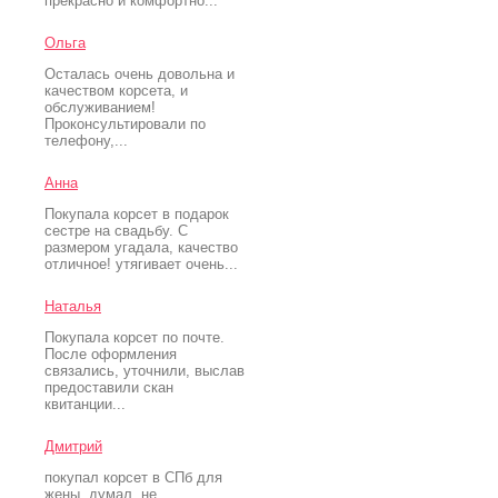
прекрасно и комфортно...
Ольга
Осталась очень довольна и
качеством корсета, и
обслуживанием!
Проконсультировали по
телефону,...
Анна
Покупала корсет в подарок
сестре на свадьбу. С
размером угадала, качество
отличное! утягивает очень...
Наталья
Покупала корсет по почте.
После оформления
связались, уточнили, выслав
предоставили скан
квитанции...
Дмитрий
покупал корсет в СПб для
жены. думал, не