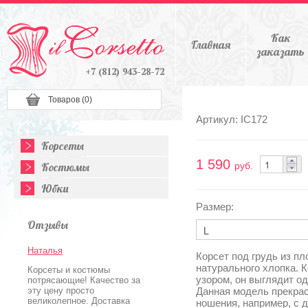
Как
Главная
заказать
+7 (812) 943-28-72
Товаров (
0
)
Артикул: IC172
Корсеты
1 590
Костюмы
руб.
Юбки
Размер:
Отзывы
Наталья
Корсет под грудь из пл
натурального хлопка. 
Корсеты и костюмы
узором, он выглядит о
потрясающие! Качество за
эту цену просто
Данная модель прекрас
великолепное. Доставка
ношения, например, с 