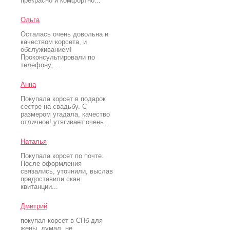
прекрасно и комфортно...
Ольга
Осталась очень довольна и
качеством корсета, и
обслуживанием!
Проконсультировали по
телефону,...
Анна
Покупала корсет в подарок
сестре на свадьбу. С
размером угадала, качество
отличное! утягивает очень...
Наталья
Покупала корсет по почте.
После оформления
связались, уточнили, выслав
предоставили скан
квитанции...
Дмитрий
покупал корсет в СПб для
жены. думал, не