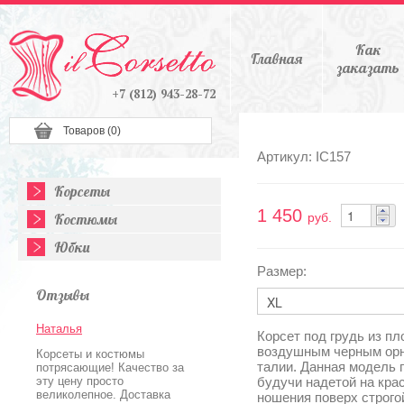
Как
Главная
заказать
+7 (812) 943-28-72
Товаров (
0
)
Артикул: IC157
Корсеты
1 450
Костюмы
руб.
Юбки
Размер:
Отзывы
Наталья
Корсет под грудь из пл
воздушным черным орн
Корсеты и костюмы
талии. Данная модель 
потрясающие! Качество за
эту цену просто
будучи надетой на крас
великолепное. Доставка
ношения поверх строго