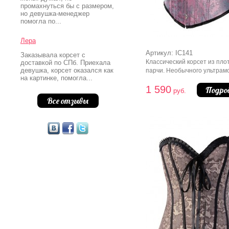
промахнуться бы с размером,
но девушка-менеджер
помогла по...
Лера
Артикул: IC141
Заказывала корсет с
Классический корсет из пло
доставкой по СПб. Приехала
девушка, корсет оказался как
парчи. Необычного ультрам
на картинке, помогла...
цвета с переливами. Лилов
1 590
с легким черным узором, узк
Подро
руб.
тесьма по краям лифа и по
Все отзывы
кромке делают эту модель
благородной в своей просто
Позволяет достичь утяжки 5-
Застежки: спереди - металл
бюска, сзади - шнуровка