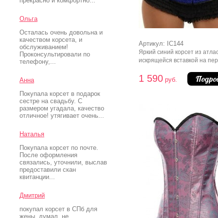
прекрасно и комфортно...
Ольга
Осталась очень довольна и
качеством корсета, и
Артикул: IC144
обслуживанием!
Яркий синий корсет из атлас
Проконсультировали по
искрящейся вставкой на пе
телефону,...
панели. Идеально подойдет
1 590
ночного клуба, сделает ваш
Подро
руб.
Анна
феерически блестящим и ул
Покупала корсет в подарок
модным. Имеет хлопковую
сестре на свадьбу. С
подложку под шнуровкой.
размером угадала, качество
отличное! утягивает очень...
Наталья
Покупала корсет по почте.
После оформления
связались, уточнили, выслав
предоставили скан
квитанции...
Дмитрий
покупал корсет в СПб для
жены. думал, не