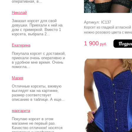
оперативная, в...
Николай
Заказал корсет для свой
Артикул: IC137
девушки. Приехали к ней на
Корсет из гладкой атласной
дом с примеркой. Вместо 1
нежно розового цвета с мин
корсета, выбрала 2...
юбкой. Лиф расшит рельеф
1 900
черными кружевами, прид
Подро
руб.
Екатерина
особое очерование линии
декольте. Вдоль по фигуре 
Покупала корсет с доставкой,
тонкие строгие полосы круж
приехали очень оперативно и
в удобное мне время. Очень
Корсет имеет выделенную 
помогла...
груди.
Мария
Отличные корсеты, вживую
выглядят как на картинке,
размер соответствует
описанию в таблице. А еще...
маргарита
Покупаю корсет в этом
магазине не первый раз.
Качество отличное! носятся